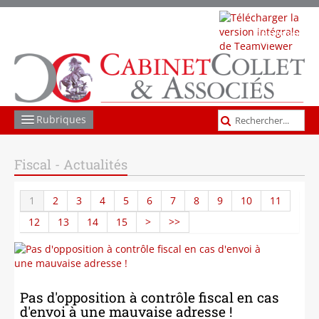
Télécharger
TeamViewer
Rubriques
COMPTABILITÉ GESTION
Fiscal - Actualités
SOCIAL
1
2
3
4
5
6
7
8
9
10
11
JURIDIQUE
12
13
14
15
>
>>
FISCAL
LES AUTRES MISSIONS
Pas d'opposition à contrôle fiscal en cas
ACTUS ET INFOS
d'envoi à une mauvaise adresse !