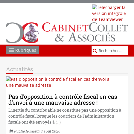
Télécharger
TeamViewer
Rubriques
COMPTABILITÉ GESTION
Actualités
SOCIAL
JURIDIQUE
Pas d'opposition à contrôle fiscal en cas
d'envoi à une mauvaise adresse !
FISCAL
L'inertie du contribuable ne constitue pas une opposition à
LES AUTRES MISSIONS
contrôle fiscal lorsque les courriers de l'administration
fiscale ont été envoyés à
(...)
ACTUS ET INFOS
Publié le mardi 4 août 2026