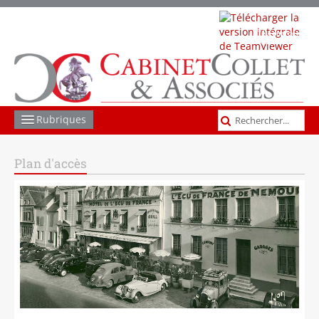
Télécharger
TeamViewer
Rubriques
COMPTABILITÉ GESTION
Plan d'accès
SOCIAL
JURIDIQUE
FISCAL
LES AUTRES MISSIONS
ACTUS ET INFOS