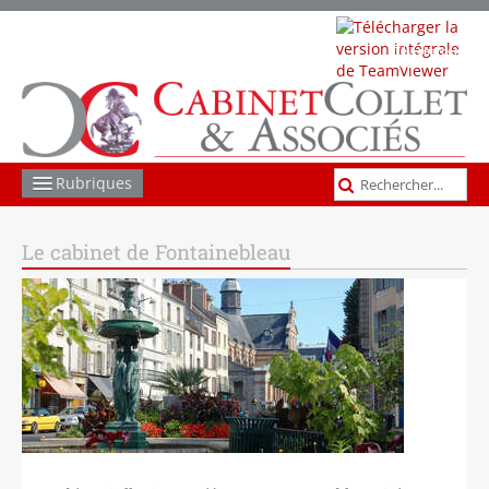
Télécharger
TeamViewer
Rubriques
COMPTABILITÉ GESTION
Le cabinet de Fontainebleau
SOCIAL
JURIDIQUE
FISCAL
LES AUTRES MISSIONS
ACTUS ET INFOS