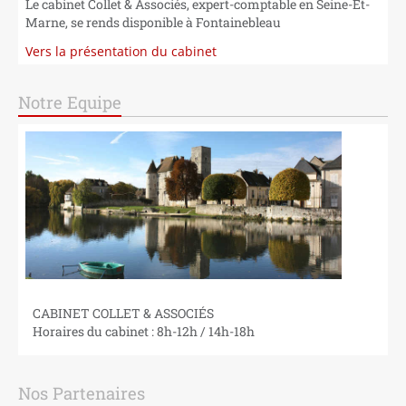
Le cabinet Collet & Associés, expert-comptable en Seine-Et-
NOS CABINETS
Marne, se rends disponible à Fontainebleau
Vers la présentation du cabinet
Notre Equipe
CABINET COLLET & ASSOCIÉS
Horaires du cabinet : 8h-12h / 14h-18h
Nos Partenaires