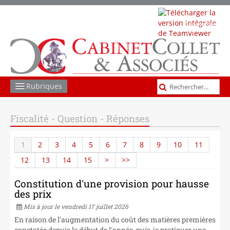
Télécharger
TeamViewer
Rubriques
COMPTABILITÉ GESTION
Fiscalité - Question - Réponses
SOCIAL
1
2
3
4
5
6
7
8
9
10
11
JURIDIQUE
12
13
14
15
>
>>
FISCAL
Constitution d'une provision pour hausse
des prix
LES AUTRES MISSIONS
Mis à jour le vendredi 17 juillet 2026
ACTUS ET INFOS
En raison de l'augmentation du coût des matières premières
constatée depuis le début de l'année, puis-je pratiquer une