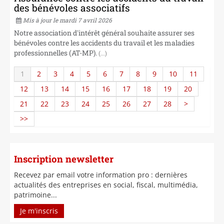
des bénévoles associatifs
Mis à jour le mardi 7 avril 2026
Notre association d'intérêt général souhaite assurer ses
bénévoles contre les accidents du travail et les maladies
professionnelles (AT-MP).
(...)
1
2
3
4
5
6
7
8
9
10
11
12
13
14
15
16
17
18
19
20
21
22
23
24
25
26
27
28
>
>>
Inscription newsletter
Recevez par email votre information pro : dernières
actualités des entreprises en social, fiscal, multimédia,
patrimoine...
Je m'inscris