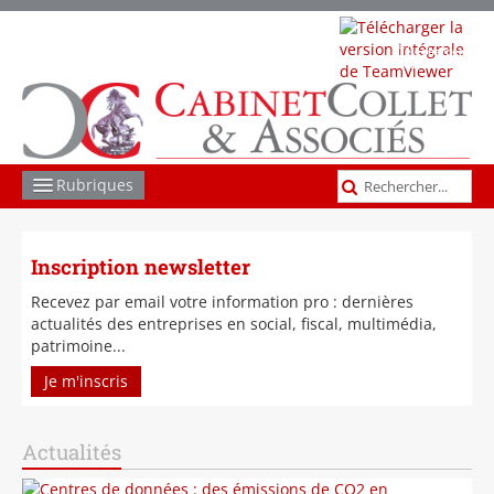
Télécharger
TeamViewer
Rubriques
COMPTABILITÉ GESTION
Inscription newsletter
SOCIAL
Recevez par email votre information pro : dernières
actualités des entreprises en social, fiscal, multimédia,
JURIDIQUE
patrimoine...
FISCAL
Je m'inscris
LES AUTRES MISSIONS
Actualités
ACTUS ET INFOS