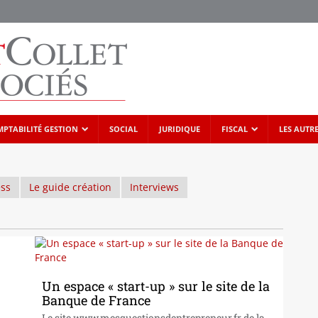
PTABILITÉ GESTION
SOCIAL
JURIDIQUE
FISCAL
LES AUTR
ess
Le guide création
Interviews
Un espace « start-up » sur le site de la
Banque de France
Le site www.mesquestionsdentrepreneur.fr de la