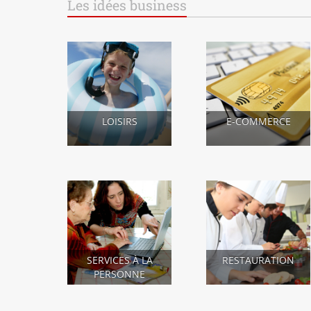
Les idées business
LOISIRS
E-COMMERCE
SERVICES À LA
RESTAURATION
PERSONNE