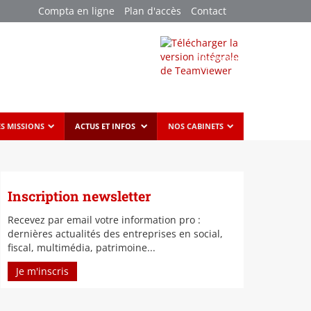
Compta en ligne
Plan d'accès
Contact
Télécharger
TeamViewer
ES MISSIONS
ACTUS ET INFOS
NOS CABINETS
Inscription newsletter
Recevez par email votre information pro :
dernières actualités des entreprises en social,
fiscal, multimédia, patrimoine...
Je m'inscris