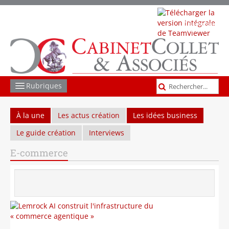
Télécharger
TeamViewer
Rubriques
COMPTABILITÉ GESTION
À la une
Les actus création
Les idées business
Le guide création
Interviews
SOCIAL
E-commerce
JURIDIQUE
FISCAL
LES AUTRES MISSIONS
ACTUS ET INFOS