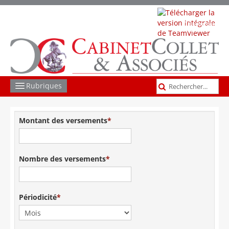
Télécharger
TeamViewer
Rubriques
COMPTABILITÉ GESTION
Montant des versements
SOCIAL
JURIDIQUE
Nombre des versements
FISCAL
LES AUTRES MISSIONS
Périodicité
ACTUS ET INFOS