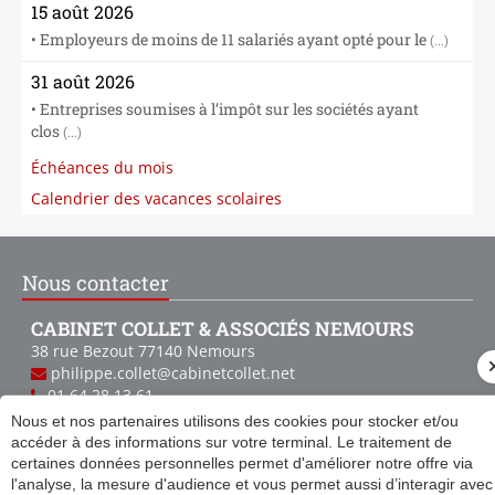
15 août 2026
• Employeurs de moins de 11 salariés ayant opté pour le
(...)
31 août 2026
• Entreprises soumises à l’impôt sur les sociétés ayant
clos
(...)
Échéances du mois
Calendrier des vacances scolaires
Nous contacter
CABINET COLLET & ASSOCIÉS NEMOURS
38 rue Bezout
77140
Nemours
philippe.collet@cabinetcollet.net
01 64 28 13 61
01 64 28 13 43
Nous et nos partenaires utilisons des cookies pour stocker et/ou
accéder à des informations sur votre terminal. Le traitement de
CABINET COLLET & ASSOCIÉS
certaines données personnelles permet d'améliorer notre offre via
FONTAINEBLEAU
l'analyse, la mesure d'audience et vous permet aussi d’interagir avec
8 rue de Grande Bretagne
77300
FONTAINEBLEAU