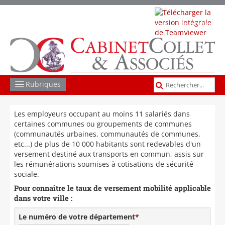
Télécharger
TeamViewer
Rubriques
COMPTABILITÉ GESTION
Les employeurs occupant au moins 11 salariés dans
certaines communes ou groupements de communes
SOCIAL
(communautés urbaines, communautés de communes,
etc...) de plus de 10 000 habitants sont redevables d'un
JURIDIQUE
versement destiné aux transports en commun, assis sur
les rémunérations soumises à cotisations de sécurité
FISCAL
sociale.
Pour connaître le taux de versement mobilité applicable
LES AUTRES MISSIONS
dans votre ville :
ACTUS ET INFOS
Le numéro de votre département